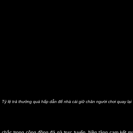
Tỷ lệ trả thưởng quá hấp dẫn để nhà cái giữ chân người chơi quay lại
 chắc trong cộng đồng đá gà trực tuyến. Nền tảng cam kết m