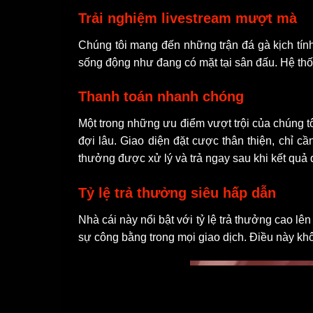
Trải nghiệm livestream mượt mà
Chúng tôi mang đến những trận đá gà kịch tính
sống động như đang có mặt tại sân đấu. Hệ thốn
Thanh toán nhanh chóng
Một trong những ưu điểm vượt trội của chúng t
đợi lâu. Giao diện đặt cược thân thiện, chỉ c
thưởng được xử lý và trả ngay sau khi kết quả 
Tỷ lệ trả thưởng siêu hấp dẫn
Nhà cái này nổi bật với tỷ lệ trả thưởng cao l
sự công bằng trong mọi giao dịch. Điều này khô