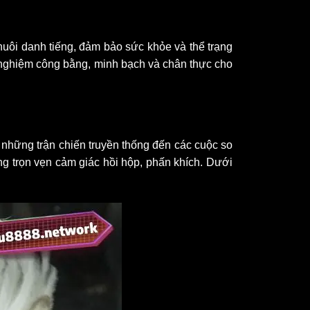
nuôi danh tiếng, đảm bảo sức khỏe và thể trạng
i nghiệm công bằng, minh bạch và chân thực cho
ừ những trận chiến truyền thống đến các cuộc so
ng trọn vẹn cảm giác hồi hộp, phấn khích. Dưới