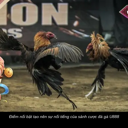
Điểm nổi bật tạo nên sự nổi tiếng của sảnh cược đá gà U888