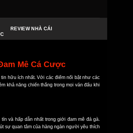
REVIEW NHÀ CÁI
ỨC
 Đam Mê Cá Cược
tin hữu ích nhất. Với các điểm nổi bật như các
thêm khả năng chiến thắng trong mọi ván đấu khi
 tín và hấp dẫn nhất trong giới đam mê đá gà.
 hút sự quan tâm của hàng ngàn người yêu thích