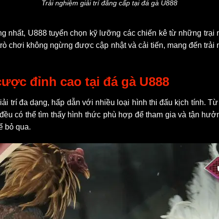
Trải nghiệm giải trí đẳng cấp tại đá gà U888
g nhất, U888 tuyển chọn kỹ lưỡng các chiến kê từ những trại 
 trò chơi không ngừng được cập nhật và cải tiến, mang đến trả
cược đỉnh cao tại đá gà U888
 trí đa dạng, hấp dẫn với nhiều loại hình thi đấu kịch tính. T
 đều có thể tìm thấy hình thức phù hợp để tham gia và tận hưở
ể bỏ qua.