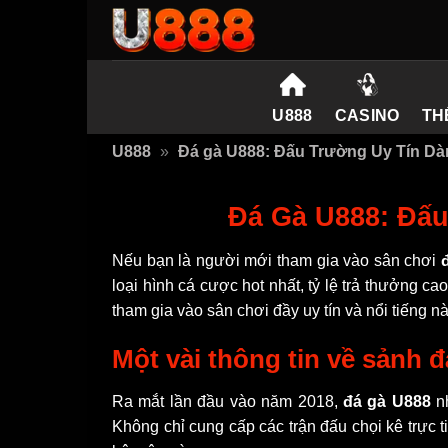
Skip
to
content
U888
CASINO
TH
U888
»
Đá gà U888: Đấu Trường Uy Tín D
Đá Gà U888: Đấ
Nếu bạn là người mới tham gia vào sân chơi
loại hình cá cược hot nhất, tỷ lệ trả thưởng c
tham gia vào sân chơi đầy uy tín và nổi tiếng nà
Một vài thông tin về sảnh 
Ra mắt lần đầu vào năm 2018,
đá gà U888
nh
Không chỉ cung cấp các trận đấu chọi kê trực 