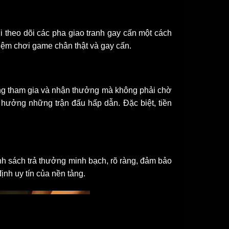
i theo dõi các pha giao tranh gay cấn một cách
hiệm chơi game chân thật và gay cấn.
dàng tham gia và nhận thưởng mà không phải chờ
n hưởng những trận đấu hấp dẫn. Đặc biệt, tiền
ính sách trả thưởng minh bạch, rõ ràng, đảm bảo
ịnh uy tín của nền tảng.