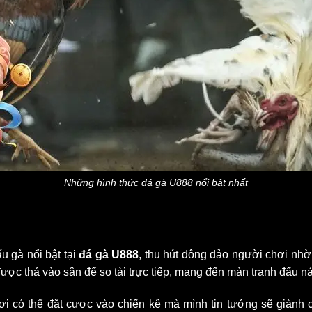
Những hình thức đá gà U888 nổi bật nhất
u gà nổi bật tại
đá gà U888
, thu hút đông đảo người chơi nhờ 
ợc thả vào sân để so tài trực tiếp, mang đến màn tranh đấu nả
i có thể đặt cược vào chiến kê mà mình tin tưởng sẽ giành c