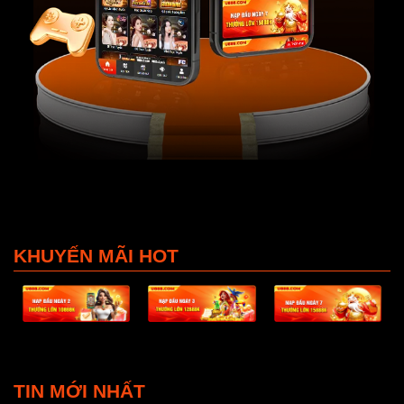
trường chung khoảng 25-30%, đặc biệt là tại một số
chuyên mục như casino, thể thao, nổ hũ, lô đề xổ số,…
Đây là cơ hội tốt giúp bạn truy cập cá cược nhận
thưởng và kèm theo một khoản thu nhập mỗi ngày.
Cùng với những ưu đãi kèm theo chắc chắn người chơi
sẽ nhanh chóng hoàn thành được ước mơ làm giàu của
mình. Trở thành tỷ phú và làm chủ bàn cược một cách
nhanh chóng, hiệu quả nhất.
Liên hệ giải đáp cực nhanh chóng
KHUYẾN MÃI HOT
U888
không chỉ chất lượng sản phẩm game mà còn chú
trọng đến dịch vụ kèm theo. Hỗ trợ khách hàng nhanh
chóng nhất ngay khi có vấn đề và đảm bảo quyền lợi tối
đa. Bạn có thể dễ dàng thông qua nhiều phương thức
như hotline trực tuyến, email, livechat, Facebook, Zalo
hay Telegram để liên hệ.
TIN MỚI NHẤT