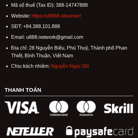
làm bạn thỏa mãn, bùng nổ trong từng giây phút trải
Mã số thuế (Tax ID): 388-14747888
nghiệm giải trí cá cược tại đây.
Website:
https://u8888.observer/
SĐT: +84.388.101.888
Email:
u888.network@gmail.com
Địa chỉ: 28 Nguyễn Biểu, Phú Thuỷ, Thành phố Phan
Thiết, Bình Thuận, Việt Nam
Chịu trách nhiệm:
Nguyễn Ngọc Nữ
Bùng nổ cá cược thể thao với vô vàn kèo cược khác nhau
THANH TOÁN
Bắn cá
U888
không làm người chơi thất vọng khi mang đến
một thế giới đại dương với hàng loạt siêu phẩm hot.
Điển hình nhất là các sản phẩm như Jackpot Đánh Cá,