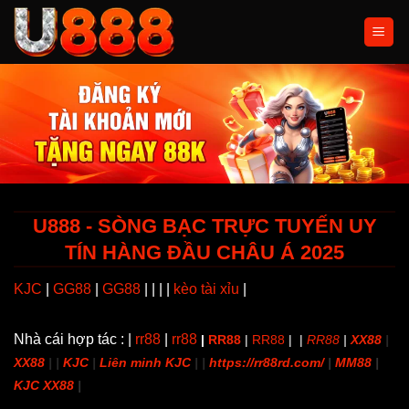
Skip
to
content
U888 - SÒNG BẠC TRỰC TUYẾN UY
TÍN HÀNG ĐẦU CHÂU Á 2025
KJC
|
GG88
|
GG88
| | | |
kèo tài xỉu
|
Nhà cái hợp tác : |
rr88
|
rr88
|
RR88
|
RR88
| |
RR88
|
XX88
|
XX88
| |
KJC
|
Liên minh KJC
| |
https://rr88rd.com/
|
MM88
|
KJC XX88
|