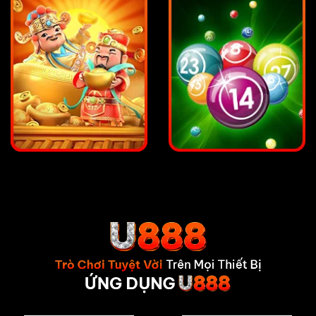
phủ Philippines trước các hoạt động giải trí. Mỗi sản
phẩm ra mắt đều được kiểm nghiệm chất lượng trước
khi tung ra thị trường. Hướng đến mục tiêu cao nhất
mang đến trải nghiệm toàn diện dành cho thành viên,
đảm bảo sự an toàn trong cả quá trình hoạt động.
Sân chơi được bảo hộ từ chính phủ và tổ chức quốc tế
Giao diện cá cược đẹp mắt