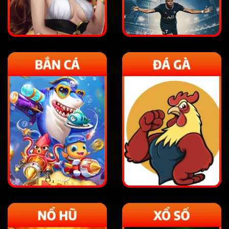
U888 và những ưu điểm vượt trội được
đánh giá cao
U888
không chỉ là thương hiệu nổi bật trên thị trường
mà còn được yêu thích bởi những dịch vụ chất lượng.
Tại đây chúng tôi tự tin mang đến và đáp ứng đầy đủ
những tiêu chí mà bạn đang tìm kiếm.
Sở hữu chứng nhận hợp pháp
Thương hiệu ra mắt với những cam kết công khai, an
toàn và minh bạch 100%. Tại đây nhà cái đã được cấp
phép và chứng nhận hoạt động hợp pháp bởi các cơ
quan quốc tế Isle of Man và ủy ban UK Gambling
Commission. Điều này đã giúp sân chơi khẳng định lại
một lần nữa về tính pháp lý và độ uy tín trên thị trường
cá cược.
Hơn thế,
U888
còn có sự giám sát quản lý của chính