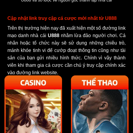
Cập nhật link truy cập cá cược mới nhất từ U888
Trên thị trường hiện nay đã xuất hiện một số đường link
mạo danh nhà cái
U888
nhằm lừa đảo người chơi. Cá
nhân hoặc tổ chức này sẽ sử dụng những chiêu trò,
mánh khóe tinh vi để cướp đoạt thông tin cũng như tài
sản của bạn gửi nhiều hình thức. Chính vì vậy thành
viên khi tham gia cá cược cần chú ý truy cập chính xác
vào đường link website.
Đồng thời theo dõi, cập nhật mới nhất liên kết trên các
trang fanpage chính thức. Điều này sẽ giúp giảm thiểu
được những tình huống rủi ro có thể mang tới. Dưới
đây là đường link truy cập trang nhà cái mới nhất năm
2025 mà bạn có thể tham khảo:
Link vào
U888
: