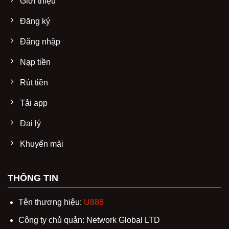
Giới thiệu
khổng lồ. Điều này đã trở thành cơn sốt, thu hút hàng
loạt thành viên tham gia mỗi ngày tại các tựa game kinh
Đăng ký
điển và hot nhất hiện nay như Poker, Blackjack,
Đăng nhập
Roulette, Xóc Đĩa, Sicbo, Liêng, Mậu Binh,….
Nạp tiền
Thể thao
Rút tiền
Thể thao
U888
mang lại vô vàn các bộ môn giải trí
chuyên nghiệp, nổi tiếng trên thế giới và hàng loạt kèo
Tải app
cá cược khác nhau. Điển hình nhất là các bộ môn như
bóng đá, tennis, bóng bàn, quần vợt, bóng rổ hay bóng
Đại lý
chuyền, đua xe, đua ngựa,… Tại đây nhà cái còn không
Khuyến mãi
ngừng cập nhật, mang đến những thông tin chính khách
quan và chính xác nhất trước thềm trận đấu diễn ra.
THÔNG TIN
Từ đó thành viên có thể dễ dàng đưa ra kết quả cuối
cùng dựa trên căn cứ phân tích chính xác. Mang về
Tên thương hiệu:
U888
phần thưởng giá trị lên đến hàng trăm triệu đồng tại các
Công ty chủ quản: Network Global LTD
kèo cược tài xỉu, chẵn lẻ, 1×2, handicap,…. Hứa hẹn sẽ